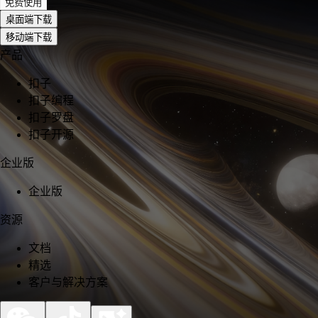
免费使用
桌面端下载
移动端下载
产品
扣子
扣子编程
扣子罗盘
扣子开源
企业版
企业版
资源
文档
精选
客户与解决方案