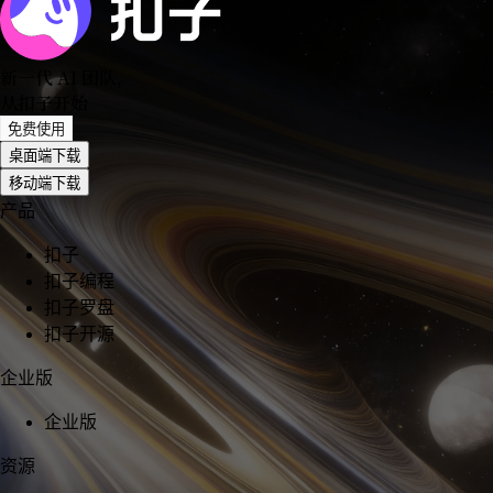
新一代 AI 团队
，
从扣子开始
免费使用
桌面端下载
移动端下载
产品
扣子
扣子编程
扣子罗盘
扣子开源
企业版
企业版
资源