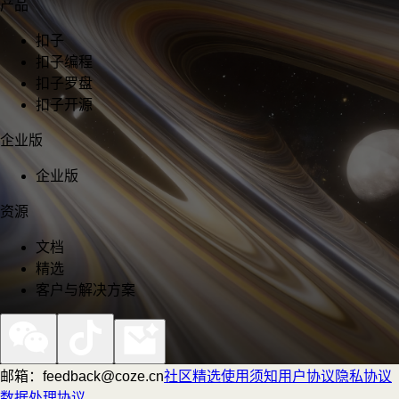
产品
扣子
扣子编程
扣子罗盘
扣子开源
企业版
企业版
资源
文档
精选
客户与解决方案
邮箱：feedback@coze.cn
社区
精选
使用须知
用户协议
隐私协议
数据处理协议