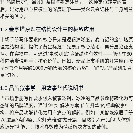
非“品牌历史”，通过利益锚点锁定注意力。这种定位转变的背
后，是对用户心智模型的深度理解——受众只会记住与自身利益
相关的信息。
1.2 金字塔原理在结构设计中的极致应用
市场手册写作要求的核心骨架是逻辑清晰度。麦肯锡的金字塔原
理为结构设计提供了黄金标准：先展示核心结论，再分层论证支
撑。在实操中，可通过“电梯测试”验证结构有效性——能否在30
秒内清晰说明手册核心价值。例如，新品上市手册的开篇应直接
呈现“3个月突破1000万销售额的核心策略”，而非从“产品研发背
景”切入。
1.3 品牌叙事学：用故事替代说明书
当市场手册写作要求融入叙事逻辑，冰冷的产品参数将转化为可
感知的品牌温度。通过“冲突-解决方案-价值升华”的经典叙事结
构，将产品功能转化为用户痛点的解药。例如，某智能家居手册
以“凌晨3点的婴儿房灯光难题”为开篇，自然引入产品的“人体感
应调光”功能，让技术参数成为情感解决方案的载体。