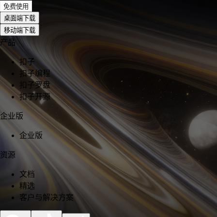
免费使用
桌面端下载
移动端下载
产品
扣子
扣子编程
扣子罗盘
扣子开源
企业版
企业版
资源
文档
精选
客户与解决方案