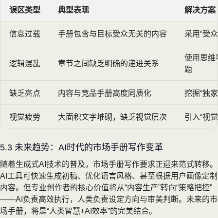
误区类型
典型表现
解决方案
信息过载
手册包含与目标受众无关的内容
采用“受
使用思维
逻辑混乱
章节之间缺乏明确的递进关系
题
缺乏亮点
内容与竞品手册高度同质化
挖掘“独
视觉疲劳
大面积文字堆砌，缺乏视觉层次
引入“视
5.3 未来趋势：AI时代的市场手册写作变革
随着生成式AI技术的普及，市场手册写作要求正迎来范式转移。
AI工具可快速生成初稿、优化语言风格、甚至根据用户画像定制
内容。但专业创作者的核心价值将从“内容生产”转向“策略把控”
——AI负责高效执行，人类负责设定方向与审美判断。未来的市
场手册，将是“人类智慧+AI效率”的完美结合。