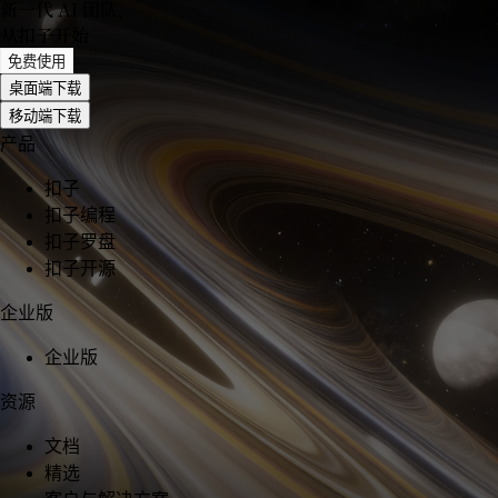
新一代 AI 团队
，
从扣子开始
免费使用
桌面端下载
移动端下载
产品
扣子
扣子编程
扣子罗盘
扣子开源
企业版
企业版
资源
文档
精选