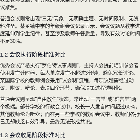
议聚焦。
普通会议则常出现"三无"现象：无明确主题、无时间限制、无资
料准备。某乡镇中学的年级组会议记录显示，会议议题从教学进
度延伸到学生纪律，甚至涉及教师午餐质量，导致有效讨论时间
不足30%。
1.2 会议执行阶段标准对比
优秀会议严格执行"罗伯特议事规则"，主持人会提前培训参会者
使用发言计时器，每人单次发言不超过3分钟，避免冗长讨论。
某国际学校的教师例会采用"议会制"流程，每项议题需经过动
议、附议、辩论、表决四个环节，确保决策过程透明化。
普通会议则呈现"自由放任"状态，常出现"一言堂"或"群言堂"两
个极端。部分学校的行政会议中，校长一人发言时间超过60%，
其他教师沦为听众；而在另一些学校的教研会议中，教师们各抒
己见却缺乏有效引导，最终无法形成共识。
1.3 会议收尾阶段标准对比