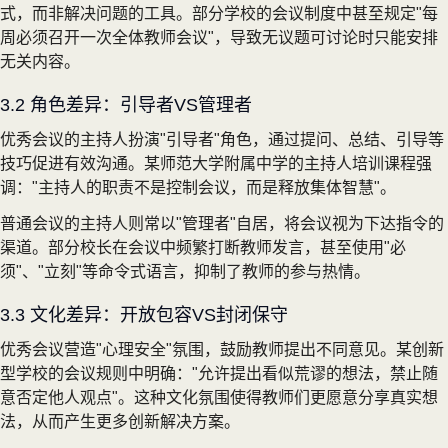
式，而非解决问题的工具。部分学校的会议制度中甚至规定"每
周必须召开一次全体教师会议"，导致无议题可讨论时只能安排
无关内容。
3.2 角色差异：引导者VS管理者
优秀会议的主持人扮演"引导者"角色，通过提问、总结、引导等
技巧促进有效沟通。某师范大学附属中学的主持人培训课程强
调："主持人的职责不是控制会议，而是释放集体智慧"。
普通会议的主持人则常以"管理者"自居，将会议视为下达指令的
渠道。部分校长在会议中频繁打断教师发言，甚至使用"必
须"、"立刻"等命令式语言，抑制了教师的参与热情。
3.3 文化差异：开放包容VS封闭保守
优秀会议营造"心理安全"氛围，鼓励教师提出不同意见。某创新
型学校的会议规则中明确："允许提出看似荒谬的想法，禁止随
意否定他人观点"。这种文化氛围使得教师们更愿意分享真实想
法，从而产生更多创新解决方案。