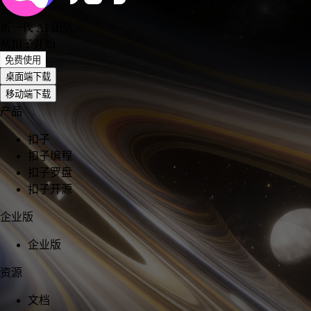
新一代 AI 团队
，
从扣子开始
免费使用
桌面端下载
移动端下载
产品
扣子
扣子编程
扣子罗盘
扣子开源
企业版
企业版
资源
文档