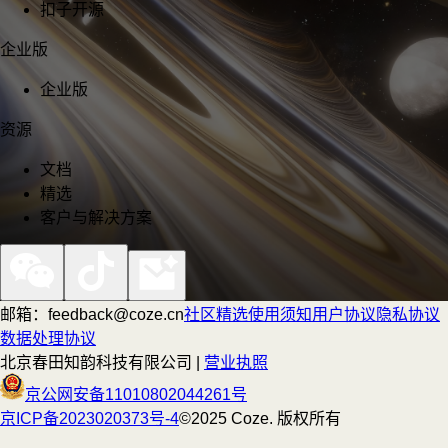
扣子开源
企业版
企业版
资源
文档
精选
客户与解决方案
邮箱：feedback@coze.cn
社区
精选
使用须知
用户协议
隐私协议
数据处理协议
北京春田知韵科技有限公司 |
营业执照
京公网安备11010802044261号
京ICP备2023020373号-4
©2025 Coze. 版权所有