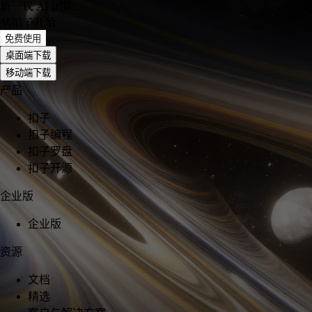
新一代 AI 团队
，
从扣子开始
免费使用
桌面端下载
移动端下载
产品
扣子
扣子编程
扣子罗盘
扣子开源
企业版
企业版
资源
文档
精选