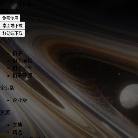
新一代 AI 团队
，
从扣子开始
免费使用
桌面端下载
移动端下载
产品
扣子
扣子编程
扣子罗盘
扣子开源
企业版
企业版
资源
文档
精选