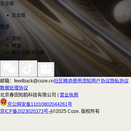
企业版
企业版
资源
文档
精选
客户与解决方案
邮箱：feedback@coze.cn
社区
精选
使用须知
用户协议
隐私协议
数据处理协议
北京春田知韵科技有限公司 |
营业执照
京公网安备11010802044261号
京ICP备2023020373号-4
©2025 Coze. 版权所有