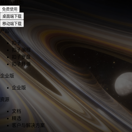
从扣子开始
免费使用
桌面端下载
移动端下载
产品
扣子
扣子编程
扣子罗盘
扣子开源
企业版
企业版
资源
文档
精选
客户与解决方案