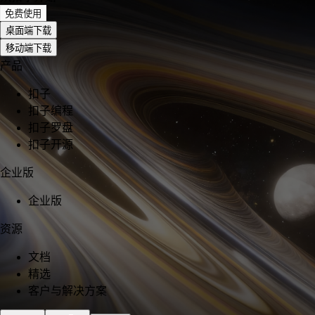
免费使用
桌面端下载
移动端下载
产品
扣子
扣子编程
扣子罗盘
扣子开源
企业版
企业版
资源
文档
精选
客户与解决方案