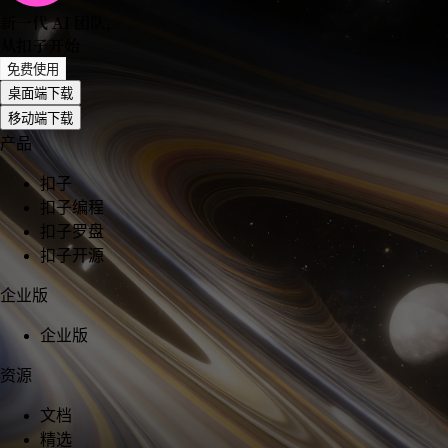
新一代 AI 团队
，
从扣子开始
免费使用
桌面端下载
移动端下载
产品
扣子
扣子编程
扣子罗盘
扣子开源
企业版
企业版
资源
文档
精选