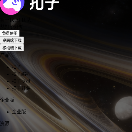
新一代 AI 团队
，
从扣子开始
免费使用
桌面端下载
移动端下载
产品
扣子
扣子编程
扣子罗盘
扣子开源
企业版
企业版
资源