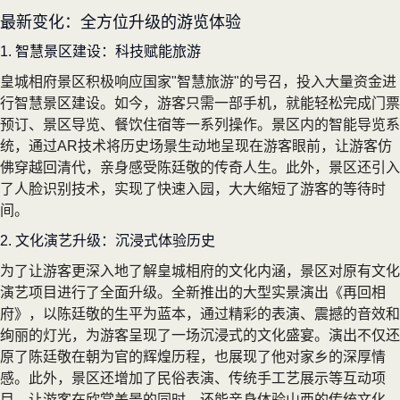
最新变化：全方位升级的游览体验
1. 智慧景区建设：科技赋能旅游
皇城相府景区积极响应国家"智慧旅游"的号召，投入大量资金进
行智慧景区建设。如今，游客只需一部手机，就能轻松完成门票
预订、景区导览、餐饮住宿等一系列操作。景区内的智能导览系
统，通过AR技术将历史场景生动地呈现在游客眼前，让游客仿
佛穿越回清代，亲身感受陈廷敬的传奇人生。此外，景区还引入
了人脸识别技术，实现了快速入园，大大缩短了游客的等待时
间。
2. 文化演艺升级：沉浸式体验历史
为了让游客更深入地了解皇城相府的文化内涵，景区对原有文化
演艺项目进行了全面升级。全新推出的大型实景演出《再回相
府》，以陈廷敬的生平为蓝本，通过精彩的表演、震撼的音效和
绚丽的灯光，为游客呈现了一场沉浸式的文化盛宴。演出不仅还
原了陈廷敬在朝为官的辉煌历程，也展现了他对家乡的深厚情
感。此外，景区还增加了民俗表演、传统手工艺展示等互动项
目，让游客在欣赏美景的同时，还能亲身体验山西的传统文化。