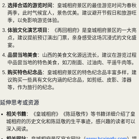
选择合适的游览时间
：皇城相府景区的最佳游览时间为春秋
两季，此时气候宜人，景色优美。建议避开节假日和旅游旺
季，以免影响游览体验。
体验文化演艺项目
：《再回相府》是皇城相府景区的一大亮
点，建议提前预订演出门票，亲身感受这场沉浸式的文化盛
宴。
品尝当地美食
：山西的美食文化源远流长，建议在游览过程
中品尝当地的特色美食，如刀削面、过油肉、平遥牛肉等。
购买特色纪念品
：皇城相府景区的特色纪念品丰富多样，建
议购买一些具有文化内涵的纪念品，如剪纸、皮影、漆器
等，作为旅行的纪念。
延伸思考或资源
相关书籍
：《皇城相府》《陈廷敬传》等书籍详细介绍了皇
城相府的历史文化和陈廷敬的生平事迹，感兴趣的读者可以
深入阅读。
相关网站
：皇城相府景区官方网站（
www.hcxingfu.com
）提