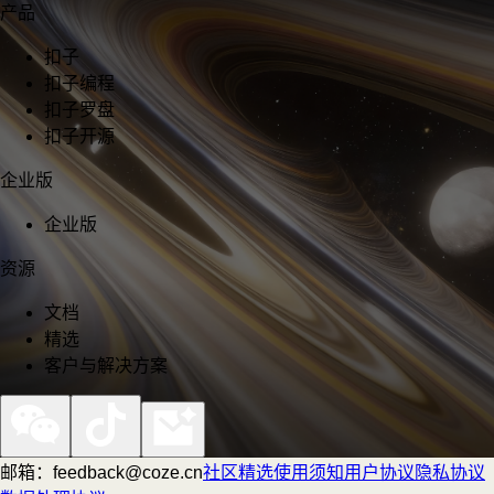
产品
扣子
扣子编程
扣子罗盘
扣子开源
企业版
企业版
资源
文档
精选
客户与解决方案
邮箱：feedback@coze.cn
社区
精选
使用须知
用户协议
隐私协议