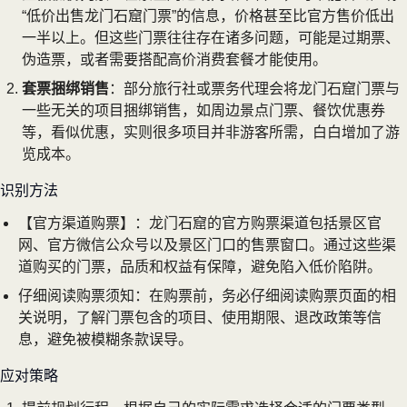
“低价出售龙门石窟门票”的信息，价格甚至比官方售价低出
一半以上。但这些门票往往存在诸多问题，可能是过期票、
伪造票，或者需要搭配高价消费套餐才能使用。
套票捆绑销售
：部分旅行社或票务代理会将龙门石窟门票与
一些无关的项目捆绑销售，如周边景点门票、餐饮优惠券
等，看似优惠，实则很多项目并非游客所需，白白增加了游
览成本。
识别方法
【官方渠道购票】：龙门石窟的官方购票渠道包括景区官
网、官方微信公众号以及景区门口的售票窗口。通过这些渠
道购买的门票，品质和权益有保障，避免陷入低价陷阱。
仔细阅读购票须知：在购票前，务必仔细阅读购票页面的相
关说明，了解门票包含的项目、使用期限、退改政策等信
息，避免被模糊条款误导。
应对策略