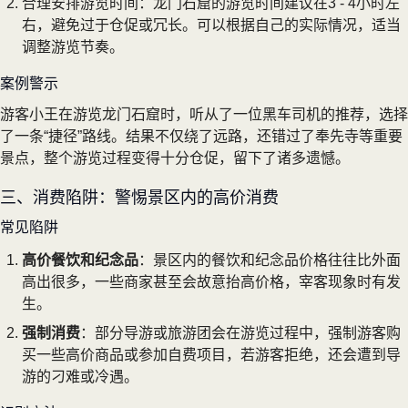
合理安排游览时间：龙门石窟的游览时间建议在3 - 4小时左
右，避免过于仓促或冗长。可以根据自己的实际情况，适当
调整游览节奏。
案例警示
游客小王在游览龙门石窟时，听从了一位黑车司机的推荐，选择
了一条“捷径”路线。结果不仅绕了远路，还错过了奉先寺等重要
景点，整个游览过程变得十分仓促，留下了诸多遗憾。
三、消费陷阱：警惕景区内的高价消费
常见陷阱
高价餐饮和纪念品
：景区内的餐饮和纪念品价格往往比外面
高出很多，一些商家甚至会故意抬高价格，宰客现象时有发
生。
强制消费
：部分导游或旅游团会在游览过程中，强制游客购
买一些高价商品或参加自费项目，若游客拒绝，还会遭到导
游的刁难或冷遇。