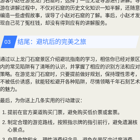
游客小赵在游览龙门石窟时，选择了一位无证导游进行讲解。导
游在讲解过程中，不仅对石窟的历史文化知识一知半解，还随意
编造一些虚假故事，误导了小赵对石窟的了解。事后，小赵才发
现自己花了冤枉钱，却没有得到应有的讲解服务。
结尾：避坑后的完美之旅
通过以上龙门石窟景区介绍避坑指南的学习，相信你已经对景区
内的常见陷阱有了清晰的认识，并掌握了相应的识别方法和应对
策略。在游览龙门石窟时，只要提前做好规划，保持理性思考，
不被低价诱惑，就能轻松避开各种陷阱，尽情领略千年石刻艺术
的魅力。
最后，为你送上几条实用的行动建议：
提前在官方渠道购买门票，避免购买低价票或套票。
制定合理的游览路线，按照指示牌的指引前行，避免遗漏核
心景点。
自带食物和水，理性消费纪念品，避免在景区内过度消费。