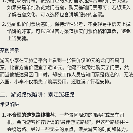
提前规划行程，根据自己的实际需求选择合适的门票类型。
如果只是单纯游览龙门石窟，购买基础门票即可；若想深入
了解石窟文化，可以选择包含讲解服务的套票。
遇到低价门票诱惑时，保持理性思考，不要轻易相信天上掉
馅饼的好事。可以通过官方渠道核实门票价格和真伪，避免
上当受骗。
案例警示
游客小李在某旅游平台上看到一张售价仅80元的龙门石窟门
票，比官方售价便宜了近50元。他毫不犹豫地购买了门票，然
而当他抵达景区门口时，却被工作人员告知门票是伪造的，无法
入园。小李不仅损失了购票费用，还耽误了行程安排。
二、游览路线陷阱：别走冤枉路
常见陷阱
不合理的游览路线推荐
：一些景区周边的“野导”或黑车司
机，会向游客推荐所谓的“最佳游览路线”，但这些路线往往
会绕远路、经过一些无关的景点，浪费游客的时间和体力。