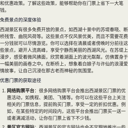
和优惠政策。了解这些政策，能够帮助你在门票上省下一大笔
钱。
免费景点的深度体验
西湖景区有很多免费开放的景点，如西湖十景中的苏堤春晓、断
桥残雪、曲院风荷等。这些景点不仅风景优美，而且不需要花费
一分钱就可以尽情游览。你可以选择在清晨或者傍晚时分前往这
些景点，避开人流高峰，享受宁静而美丽的西湖风光。在苏堤上
漫步，感受着微风拂面，欣赏着湖面上的波光粼粼，仿佛置身于
一幅美丽的画卷之中。在断桥上，想象着白娘子与许仙的浪漫爱
情故事，让自己沉浸在那古老而神秘的氛围里。
优惠门票的获取途径
网络购票平台
：很多网络购票平台会推出西湖景区门票的优
惠活动，如携程、美团、飞猪等。你可以在这些平台上关注
相关的门票信息，提前购买门票，享受一定的折扣优惠。例
如，在某些特定的时间段内，这些平台会推出门票买一送一
或者满减活动，让你在门票上省下不少钱。
景区官方网站
：西湖景区的官方网站也会不定期地推出一些