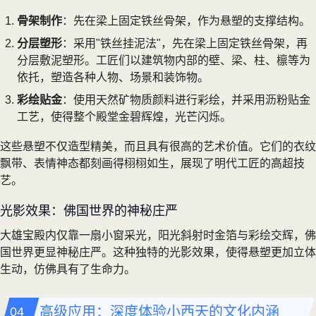
骨架制作
：先在梁上固定铁丝骨架，作为悬塑的支撑结构。
分层塑形
：采用"铁丝挂泥法"，先在梁上固定铁丝骨架，再
分层敷泥塑形。工匠们以建筑物内部的壁、梁、柱、檩等为
依托，塑造各种人物、场景和装饰物。
彩绘贴金
：使用天然矿物质颜料进行彩绘，并采用沥粉贴金
工艺，使得整个殿堂金碧辉煌，光芒闪烁。
这些悬塑不仅造型精美，而且具有很高的艺术价值。它们的衣纹
飘带、表情神态都刻画得栩栩如生，展现了明代工匠的高超技
艺。
光影效果：佛国世界的神秘庄严
大雄宝殿内仅靠一扇小窗采光，阳光斜射时金箔与彩绘交辉，佛
国世界更显神秘庄严。这种独特的光影效果，使得悬塑更加立体
生动，仿佛具有了生命力。
高级应用：深度体验小西天的文化内涵