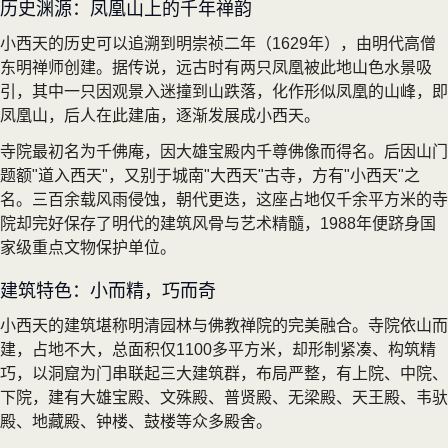
历史渊源：凤凰山上的千年禅韵
小西天的历史可以追溯到明崇祯二年（1629年），由明代高僧
东明禅师创建。据传说，远古时有两只凤凰被此地山色水景吸
引，其中一只因观景入迷撞到山跌落，化作形似凤凰的山峰，即
凤凰山，后人在此建庙，逐渐发展成小西天。
寺院最初名为千佛庵，因大雄宝殿内千尊佛像而得名。后因山门
题额"道入西天"，又别于城南"大西天"古寺，方有"小西天"之
名。三百余载风雨侵蚀，朝代更迭，这座占地仅千余平方米的寺
院却完好保存了明代的建筑风骨与艺术精髓，1988年便跻身国
家级重点文物保护单位。
建筑特色：小而精，巧而奇
小西天的建筑堪称明清园林与佛教禅院的完美融合。寺院依山而
建，占地不大，总面积仅1100多平方米，却形制紧凑、构筑精
巧，以洞窟为门串联起三大建筑群，布局严整，有上院、中院、
下院，建有大雄宝殿、文殊殿、普贤殿、无梁殿、天王殿、韦驮
殿、地藏殿、钟楼、鼓楼等众多殿舍。