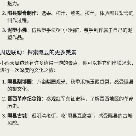
魅力。
隰县梨膏制作
：选果、榨汁、熬煮、拉丝，体验隰县梨膏的
制作过程。
泥塑小佛
：仿悬塑手法塑"小沙弥"，亲手制作属于自己的泥
塑作品。
周边联动：探索隰县的更多美景
小西天周边还有许多值得一游的景点，你可以将它们串联起来，
进行一次深度的文化之旅：
隰县梨博园
：万亩梨园观光、秋季采摘玉露香梨，感受隰县
的梨文化。
晋西革命纪念馆
：参观红军东征史料，了解晋西地区的革命
历史。
隰县古城
：逛明清老街、吃"隰县豆腐宴"，感受隰县的古城
风貌。