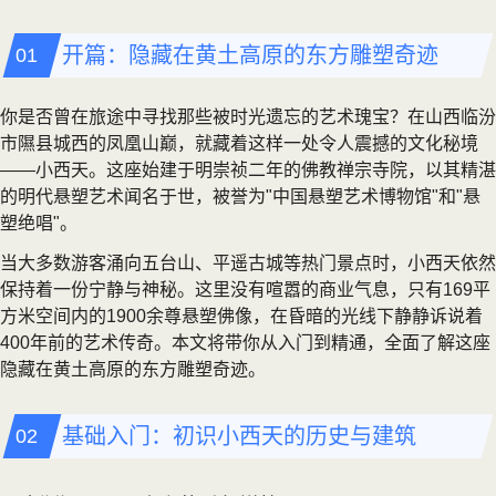
开篇：隐藏在黄土高原的东方雕塑奇迹
你是否曾在旅途中寻找那些被时光遗忘的艺术瑰宝？在山西临汾
市隰县城西的凤凰山巅，就藏着这样一处令人震撼的文化秘境
——小西天。这座始建于明崇祯二年的佛教禅宗寺院，以其精湛
的明代悬塑艺术闻名于世，被誉为"中国悬塑艺术博物馆"和"悬
塑绝唱"。
当大多数游客涌向五台山、平遥古城等热门景点时，小西天依然
保持着一份宁静与神秘。这里没有喧嚣的商业气息，只有169平
方米空间内的1900余尊悬塑佛像，在昏暗的光线下静静诉说着
400年前的艺术传奇。本文将带你从入门到精通，全面了解这座
隐藏在黄土高原的东方雕塑奇迹。
基础入门：初识小西天的历史与建筑