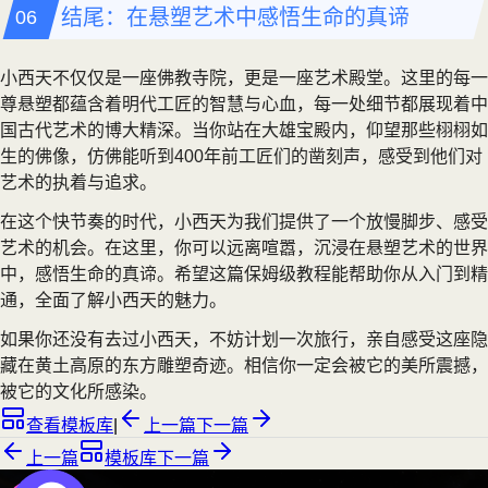
结尾：在悬塑艺术中感悟生命的真谛
小西天不仅仅是一座佛教寺院，更是一座艺术殿堂。这里的每一
尊悬塑都蕴含着明代工匠的智慧与心血，每一处细节都展现着中
国古代艺术的博大精深。当你站在大雄宝殿内，仰望那些栩栩如
生的佛像，仿佛能听到400年前工匠们的凿刻声，感受到他们对
艺术的执着与追求。
在这个快节奏的时代，小西天为我们提供了一个放慢脚步、感受
艺术的机会。在这里，你可以远离喧嚣，沉浸在悬塑艺术的世界
中，感悟生命的真谛。希望这篇保姆级教程能帮助你从入门到精
通，全面了解小西天的魅力。
如果你还没有去过小西天，不妨计划一次旅行，亲自感受这座隐
藏在黄土高原的东方雕塑奇迹。相信你一定会被它的美所震撼，
被它的文化所感染。
查看模板库
|
上一篇
下一篇
上一篇
模板库
下一篇