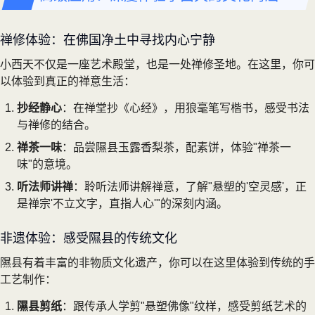
禅修体验：在佛国净土中寻找内心宁静
小西天不仅是一座艺术殿堂，也是一处禅修圣地。在这里，你可
以体验到真正的禅意生活：
抄经静心
：在禅堂抄《心经》，用狼毫笔写楷书，感受书法
与禅修的结合。
禅茶一味
：品尝隰县玉露香梨茶，配素饼，体验"禅茶一
味"的意境。
听法师讲禅
：聆听法师讲解禅意，了解"悬塑的'空灵感'，正
是禅宗'不立文字，直指人心'"的深刻内涵。
非遗体验：感受隰县的传统文化
隰县有着丰富的非物质文化遗产，你可以在这里体验到传统的手
工艺制作：
隰县剪纸
：跟传承人学剪"悬塑佛像"纹样，感受剪纸艺术的