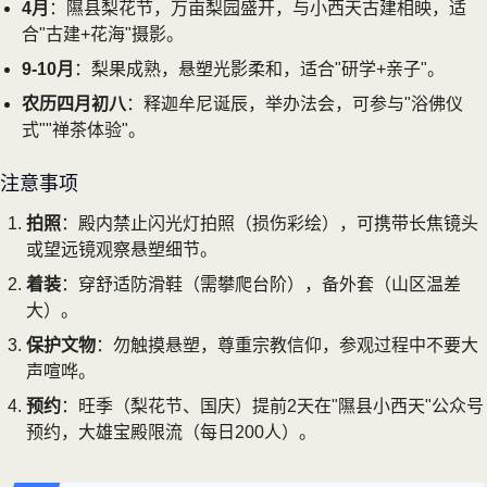
4月
：隰县梨花节，万亩梨园盛开，与小西天古建相映，适
合"古建+花海"摄影。
9-10月
：梨果成熟，悬塑光影柔和，适合"研学+亲子"。
农历四月初八
：释迦牟尼诞辰，举办法会，可参与"浴佛仪
式""禅茶体验"。
注意事项
拍照
：殿内禁止闪光灯拍照（损伤彩绘），可携带长焦镜头
或望远镜观察悬塑细节。
着装
：穿舒适防滑鞋（需攀爬台阶），备外套（山区温差
大）。
保护文物
：勿触摸悬塑，尊重宗教信仰，参观过程中不要大
声喧哗。
预约
：旺季（梨花节、国庆）提前2天在"隰县小西天"公众号
预约，大雄宝殿限流（每日200人）。