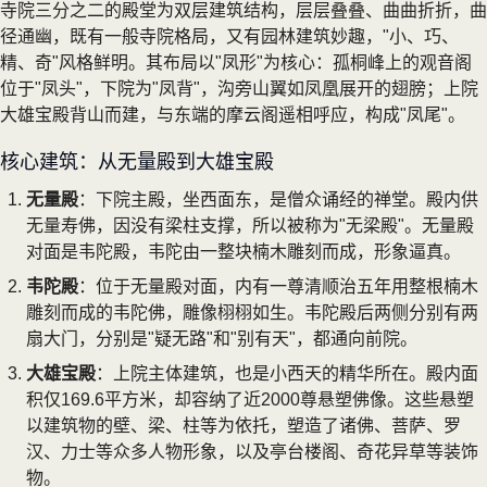
寺院三分之二的殿堂为双层建筑结构，层层叠叠、曲曲折折，曲
径通幽，既有一般寺院格局，又有园林建筑妙趣，"小、巧、
精、奇"风格鲜明。其布局以"凤形"为核心：孤桐峰上的观音阁
位于"凤头"，下院为"凤背"，沟旁山翼如凤凰展开的翅膀；上院
大雄宝殿背山而建，与东端的摩云阁遥相呼应，构成"凤尾"。
核心建筑：从无量殿到大雄宝殿
无量殿
：下院主殿，坐西面东，是僧众诵经的禅堂。殿内供
无量寿佛，因没有梁柱支撑，所以被称为"无梁殿"。无量殿
对面是韦陀殿，韦陀由一整块楠木雕刻而成，形象逼真。
韦陀殿
：位于无量殿对面，内有一尊清顺治五年用整根楠木
雕刻而成的韦陀佛，雕像栩栩如生。韦陀殿后两侧分别有两
扇大门，分别是"疑无路"和"别有天"，都通向前院。
大雄宝殿
：上院主体建筑，也是小西天的精华所在。殿内面
积仅169.6平方米，却容纳了近2000尊悬塑佛像。这些悬塑
以建筑物的壁、梁、柱等为依托，塑造了诸佛、菩萨、罗
汉、力士等众多人物形象，以及亭台楼阁、奇花异草等装饰
物。