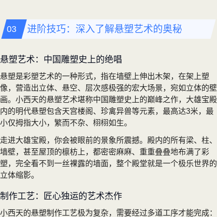
进阶技巧：深入了解悬塑艺术的奥秘
悬塑艺术：中国雕塑史上的绝唱
悬塑是彩塑艺术的一种形式，指在墙壁上伸出木架，在架上塑
像，营造出立体、悬空、层次感极强的宏大场景，宛如立体的壁
画。小西天的悬塑艺术堪称中国雕塑史上的巅峰之作，大雄宝殿
内的明代悬塑包含天宫楼阁、珍禽异兽等元素，最高达3米，最
小仅拇指大小，繁而不杂、栩栩如生。
走进大雄宝殿，你会被眼前的景象所震撼。殿内的所有梁、柱、
墙壁，甚至屋顶的檩枋上，都密密麻麻、重重叠叠地布满了彩
塑，完全看不到一丝裸露的墙面，整个殿堂就是一个极乐世界的
立体缩影。
制作工艺：匠心独运的艺术杰作
小西天的悬塑制作工艺极为复杂，需要经过多道工序才能完成：