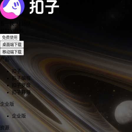
新一代 AI 团队
，
从扣子开始
免费使用
桌面端下载
移动端下载
产品
扣子
扣子编程
扣子罗盘
扣子开源
企业版
企业版
资源