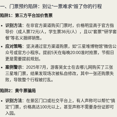
一、门票预约陷阱：别让“一票难求”毁了你的行程
陷阱1：第三方平台加价售票
识别方法
：在非官方渠道购买门票时，价格明显高于官方指
导价（成人票72元/人，学生票36元/人），且以“套票”“研学套
餐”等名义捆绑销售。
应对策略
：坚决通过官方渠道购票，如“三星堆博物馆”微信公
众号或官方小程序。提前5天在每晚20:00准时抢票，节假日
更是需要提前规划。
案例警示
：2025年7月，游客吴女士在去哪儿网购买了三张
三星堆门票，结果发现场次被私自修改，其中一张还购票失
败，导致整个行程被打乱。
陷阱2：黄牛票骗局
识别方法
：在景区门口或社交平台上，有人声称可以帮忙“搞
定”门票，价格高达100元以上，甚至声称不需要身份证即可
入园。