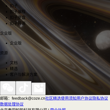
扣子
扣子编程
扣子罗盘
扣子开源
企业版
企业版
资源
文档
精选
客户与解决方案
邮箱：feedback@coze.cn
社区
精选
使用须知
用户协议
隐私协议
数据处理协议