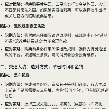
应对策略
：拒绝购买黄牛票，三星堆实行实名制购票，人证
不匹配将无法入园。如果确实没抢到票，可以选择淡季出行
或关注官方的临时放票信息。
陷阱3：退改规则霸王条款
识别方法
：购票时未仔细阅读退改规则，或规则中存在“过期
不退”“退改手续费过高”等不合理条款。
应对策略
：购票前务必仔细阅读退改规则，选择支持灵活退
改的平台。如遇霸王条款，可向消费者协会投诉维权。
二、交通大坑：选对方式，节省时间和金钱
陷阱1：黑车揽客
识别方法
：在成都春熙路、宽窄巷子等热门商圈，有人主动
上前询问是否需要去三星堆，声称“低价全包”，但车辆无营运
资质。
应对策略
：选择正规交通方式，如高铁（成都东→广汉北，