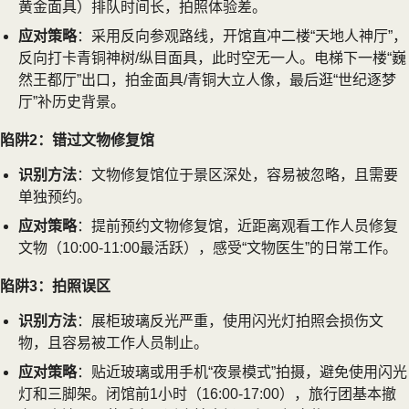
黄金面具）排队时间长，拍照体验差。
应对策略
：采用反向参观路线，开馆直冲二楼“天地人神厅”，
反向打卡青铜神树/纵目面具，此时空无一人。电梯下一楼“巍
然王都厅”出口，拍金面具/青铜大立人像，最后逛“世纪逐梦
厅”补历史背景。
陷阱2：错过文物修复馆
识别方法
：文物修复馆位于景区深处，容易被忽略，且需要
单独预约。
应对策略
：提前预约文物修复馆，近距离观看工作人员修复
文物（10:00-11:00最活跃），感受“文物医生”的日常工作。
陷阱3：拍照误区
识别方法
：展柜玻璃反光严重，使用闪光灯拍照会损伤文
物，且容易被工作人员制止。
应对策略
：贴近玻璃或用手机“夜景模式”拍摄，避免使用闪光
灯和三脚架。闭馆前1小时（16:00-17:00），旅行团基本撤