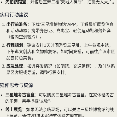
先拍镇馆宝
：开馆后直奔二楼“天地人神厅”，拍摄无人大片。
实用行动建议
出行前准备
：下载“三星堆博物馆”APP，了解最新展览信息
和活动动态；携带身份证、充电宝、轻便运动鞋和薄外套
（馆内空调较冷）。
行程规划
：建议安排1天时间游览三星堆，上午参观主馆，
下午逛文创店和文物修复馆。如时间充裕，可前往广汉市区
品尝特色美食。
应急处理
：如遇突发情况（如闭馆、交通延误），及时联系
景区客服或导游，调整行程安排。
延伸思考与资源
三星堆考古盲盒
：可以购买三星堆考古盲盒，在家体验考古
的乐趣，亲手挖掘“文物”。
线上展览
：如果无法亲临现场，可以关注三星堆博物馆的线
上展览，通过VR技术沉浸式体验古蜀文明。