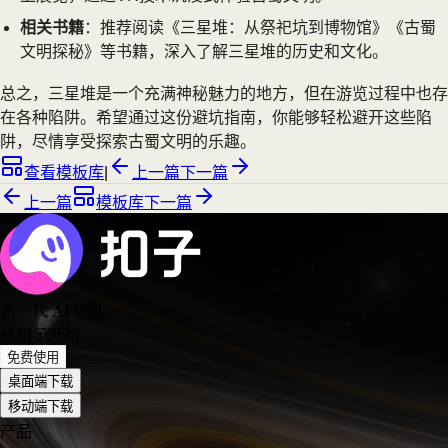
相关书籍
：推荐阅读《三星堆：从祭祀坑到博物馆》《古蜀
文明探秘》等书籍，深入了解三星堆的历史和文化。
总之，三星堆是一个充满神秘魅力的地方，但在游览过程中也存
在各种陷阱。希望通过这份避坑指南，你能够轻松避开这些陷
阱，尽情享受探索古蜀文明的乐趣。
查看模板库
|
上一篇
下一篇
上一篇
模板库
下一篇
新一代 AI 团队
，
从扣子开始
免费使用
桌面端下载
移动端下载
产品