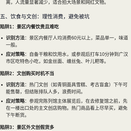
离，人流量显著减少，适合拍大场景和网红文物。
五、饮食与文创：理性消费，避免被坑
陷阱1：景区内餐饮贵且难吃
识别方法
：景区内餐厅人均消费60元以上，菜品单一，味道
一般。
应对策略
：自备干粮和饮用水，或参观后打车10分钟到广汉
市区吃特色小吃，如金丝面、缠丝兔、叶儿粑等。
陷阱2：文创购买时机不当
识别方法
：热门文创（如青铜面具雪糕、考古盲盒）下午可
能售罄，但结账排队人多，浪费时间。
应对策略
：参观完陈列馆主体展览后，在去修复馆之前，先
在一楼出口处的主文创店购物。热门商品看上尽早买，避免
下午断货。
陷阱3：景区外文创假货多