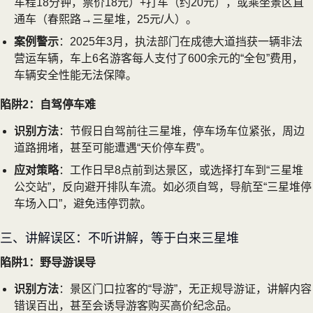
车程18分钟，票价18元）+打车（约20元），或乘坐景区直
通车（春熙路→三星堆，25元/人）。
案例警示
：2025年3月，执法部门在成德大道挡获一辆非法
营运车辆，车上6名游客每人支付了600余元的“全包”费用，
车辆安全性能无法保障。
陷阱2：自驾停车难
识别方法
：节假日自驾前往三星堆，停车场车位紧张，周边
道路拥堵，甚至可能遭遇“天价停车费”。
应对策略
：工作日早8点前到达景区，或选择打车到“三星堆
公交站”，反向避开排队车流。如必须自驾，导航至“三星堆停
车场入口”，避免违停罚款。
三、讲解误区：不听讲解，等于白来三星堆
陷阱1：野导游误导
识别方法
：景区门口拉客的“导游”，无正规导游证，讲解内容
错误百出，甚至会诱导游客购买高价纪念品。