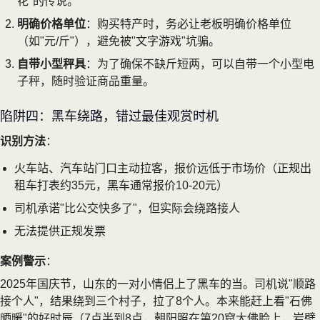
花"的传说。
明确价格单位
：购买特产时，务必让老板明确价格单位
（如"元/斤"），避免被"文字游戏"坑骗。
自带小型秤具
：为了确保不缺斤短两，可以自带一个小型电
子秤，随时验证商品重量。
陷阱四：黑车绕路，错过最佳观赏时机
识别方法
：
火车站、汽车站门口主动拉客，报价远低于市场价（正规出
租车打表约35元，黑车通常报价10-20元）
司机承诺"比公交快多了"，但实际会绕路接人
无法提供正规发票
案例警示
：
2025年国庆节，山东的一对小情侣上了黑车的当。司机说"顺路
接个人"，结果绕到三个村子，拉了8个人。本来能赶上看"石佛
晒暖"的好时辰（7点半到8点，朝阳照在第20窟大佛脸上，岩壁