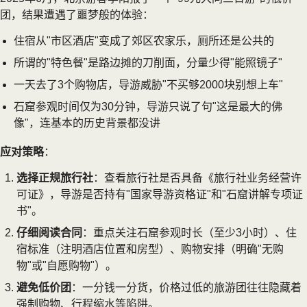
团，结果遭遇了噩梦般的体验：
住宿从"市区酒店"变成了郊区农家乐，厕所还是公共的
所谓的"特色餐"是路边摊的刀削面，分量少得"能照镜子"
一天去了3个购物店，导游威胁"不买够2000块别想上车"
石窟参观时间仅为30分钟，导游只说了句"这是最大的佛
像"，连基本的历史背景都没讲
应对策略
：
选择正规旅行社
：查看旅行社是否具备《旅行社业务经营许
可证》，导游是否持有"国家导游资格证"和"石窟讲解专项证
书"。
仔细阅读合同
：重点关注石窟参观时长（至少3小时）、住
宿标准（注明酒店位置和房型）、购物安排（明确"无购
物"或"自愿购物"）。
避免低价团
：一分钱一分货，价格过低的旅游团往往隐藏着
强制购物、行程缩水等陷阱。