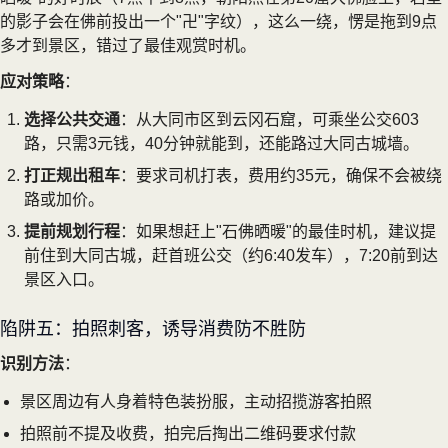
的影子会在佛前投出一个"卍"字纹），这么一绕，愣是拖到9点
多才到景区，错过了最佳观赏时机。
应对策略
：
选择公共交通
：从大同市区到云冈石窟，可乘坐公交603
路，只需3元钱，40分钟就能到，还能路过大同古城墙。
打正规出租车
：要求司机打表，费用约35元，确保不会被绕
路或加价。
提前规划行程
：如果想赶上"石佛晒暖"的最佳时机，建议提
前住到大同古城，赶首班公交（约6:40发车），7:20前到达
景区入口。
陷阱五：拍照刺客，诱导消费防不胜防
识别方法
：
景区周边有人身着特色装扮服，主动招揽游客拍照
拍照前不提及收费，拍完后掏出二维码要求付款