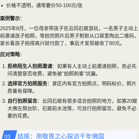
价格不透明，通常要价50-100元/张
案例警示
：
2025年8月，一位母亲带孩子在云冈石窟游玩，一名男子主动上
前邀请孩子拍照，等拍完照片后男子默默从口袋里掏出二维码，
家长看孩子拍得高兴就付款了，事后才发现被收了80元。
应对策略
：
拒绝陌生人拍照邀请
：如果有人主动上前邀请拍照，务必先
问清楚是否收费，避免被"拍照刺客"坑骗。
选择官方拍照服务
：景区内有官方拍照点，明码标价，照片
质量有保障。
自行拍照留念
：云冈石窟有很多适合拍照的地方，如第20窟
大佛左侧台阶、石窟前水池等，可自行拍照留念，避免不必
要的花费。
结尾：用敬畏之心探访千年佛国