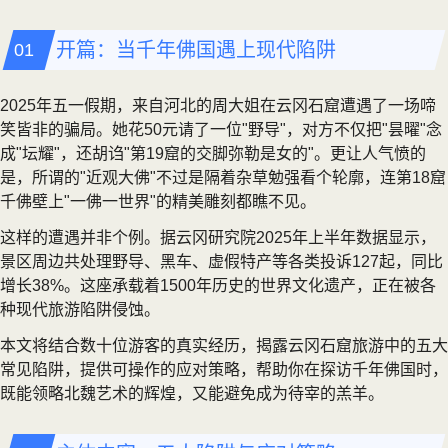
开篇：当千年佛国遇上现代陷阱
2025年五一假期，来自河北的周大姐在云冈石窟遭遇了一场啼
笑皆非的骗局。她花50元请了一位"野导"，对方不仅把"昙曜"念
成"坛耀"，还胡诌"第19窟的交脚弥勒是女的"。更让人气愤的
是，所谓的"近观大佛"不过是隔着杂草勉强看个轮廓，连第18窟
千佛壁上"一佛一世界"的精美雕刻都瞧不见。
这样的遭遇并非个例。据云冈研究院2025年上半年数据显示，
景区周边共处理野导、黑车、虚假特产等各类投诉127起，同比
增长38%。这座承载着1500年历史的世界文化遗产，正在被各
种现代旅游陷阱侵蚀。
本文将结合数十位游客的真实经历，揭露云冈石窟旅游中的五大
常见陷阱，提供可操作的应对策略，帮助你在探访千年佛国时，
既能领略北魏艺术的辉煌，又能避免成为待宰的羔羊。