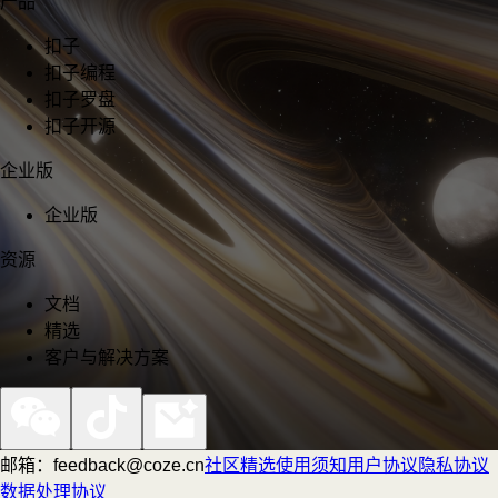
产品
扣子
扣子编程
扣子罗盘
扣子开源
企业版
企业版
资源
文档
精选
客户与解决方案
邮箱：feedback@coze.cn
社区
精选
使用须知
用户协议
隐私协议
数据处理协议