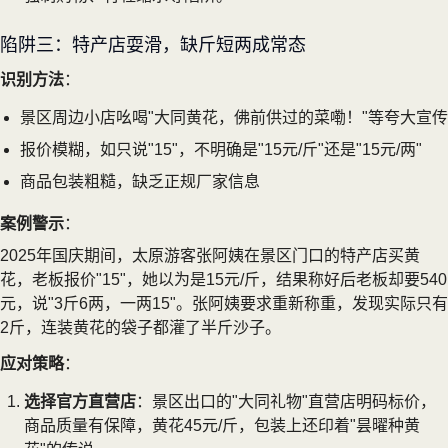
陷阱三：特产店耍滑，缺斤短两成常态
识别方法
：
景区周边小店吆喝"大同黄花，佛前供过的菜嘞！"等夸大宣传
报价模糊，如只说"15"，不明确是"15元/斤"还是"15元/两"
商品包装粗糙，缺乏正规厂家信息
案例警示
：
2025年国庆期间，太原游客张阿姨在景区门口的特产店买黄
花，老板报价"15"，她以为是15元/斤，结果称好后老板却要540
元，说"3斤6两，一两15"。张阿姨要求重新称重，发现实际只有
2斤，连装黄花的袋子都灌了半斤沙子。
应对策略
：
选择官方直营店
：景区出口的"大同礼物"直营店明码标价，
商品质量有保障，黄花45元/斤，包装上还印着"昙曜种黄