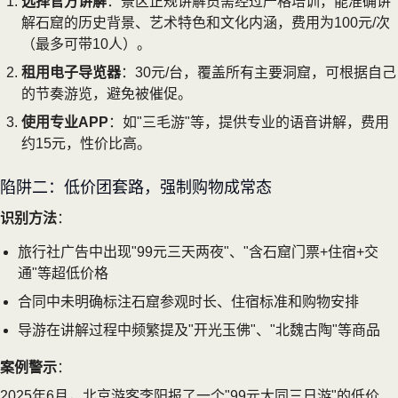
选择官方讲解
：景区正规讲解员需经过严格培训，能准确讲
解石窟的历史背景、艺术特色和文化内涵，费用为100元/次
（最多可带10人）。
租用电子导览器
：30元/台，覆盖所有主要洞窟，可根据自己
的节奏游览，避免被催促。
使用专业APP
：如"三毛游"等，提供专业的语音讲解，费用
约15元，性价比高。
陷阱二：低价团套路，强制购物成常态
识别方法
：
旅行社广告中出现"99元三天两夜"、"含石窟门票+住宿+交
通"等超低价格
合同中未明确标注石窟参观时长、住宿标准和购物安排
导游在讲解过程中频繁提及"开光玉佛"、"北魏古陶"等商品
案例警示
：
2025年6月，北京游客李阳报了一个"99元大同三日游"的低价