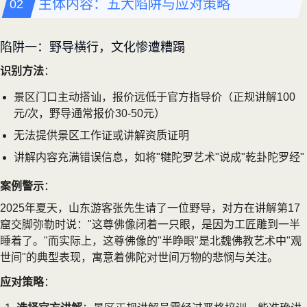
主体内容：五大陷阱与应对策略
陷阱一：野导横行，文化惨遭糟蹋
识别方法
：
景区门口主动搭讪，报价远低于官方指导价（正规讲解100
元/次，野导通常报价30-50元）
无法提供景区工作证或讲解资质证明
讲解内容充满错误信息，如将"犍陀罗艺术"说成"乾卦陀罗经"
案例警示
：
2025年夏天，山东游客张先生请了一位野导，对方在讲解第17
窟交脚弥勒时说："这尊佛像闭着一只眼，是因为工匠雕到一半
睡着了。"而实际上，这尊佛像的"半睁眼"是北魏佛教艺术中"观
世间"的典型表现，寓意着佛陀对世间万物的悲悯与关注。
应对策略
：