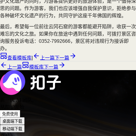
护文化遗产的同时，为游客提供更好的旅游体验，是一个值得深
思的问题。作为游客，我们也应该增强自我保护意识，拒绝参与
各种破坏文化遗产的行为，共同守护这座千年佛国的辉煌。
最后，希望每一位前往云冈石窟的游客都能避开陷阱，收获一次
难忘的文化之旅。如果你在旅途中遇到任何问题，可拨打景区咨
询服务投诉电话：0352-7992666，景区将对违规行为接诉即
办。
查看模板库
|
上一篇
下一篇
上一篇
模板库
下一篇
新一代 AI 团队
，
从扣子开始
免费使用
桌面端下载
移动端下载