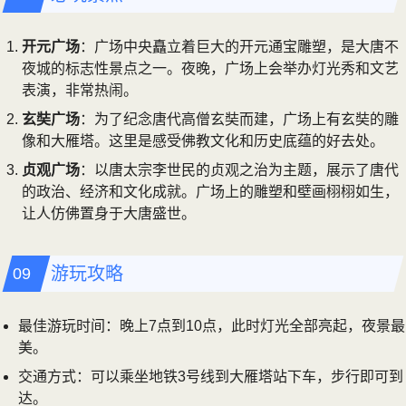
开元广场
：广场中央矗立着巨大的开元通宝雕塑，是大唐不
夜城的标志性景点之一。夜晚，广场上会举办灯光秀和文艺
表演，非常热闹。
玄奘广场
：为了纪念唐代高僧玄奘而建，广场上有玄奘的雕
像和大雁塔。这里是感受佛教文化和历史底蕴的好去处。
贞观广场
：以唐太宗李世民的贞观之治为主题，展示了唐代
的政治、经济和文化成就。广场上的雕塑和壁画栩栩如生，
让人仿佛置身于大唐盛世。
游玩攻略
最佳游玩时间：晚上7点到10点，此时灯光全部亮起，夜景最
美。
交通方式：可以乘坐地铁3号线到大雁塔站下车，步行即可到
达。