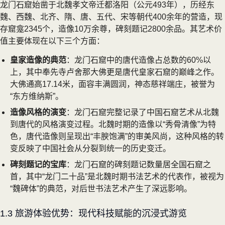
龙门石窟始凿于北魏孝文帝迁都洛阳（公元493年），历经东
魏、西魏、北齐、隋、唐、五代、宋等朝代400余年的营造，现
存窟龛2345个，造像10万余尊，碑刻题记2800余品。其艺术价
值主要体现在以下三个方面：
皇家造像的典范
：龙门石窟中的唐代造像占总数的60%以
上，其中奉先寺卢舍那大佛更是唐代皇家石窟的巅峰之作。
大佛通高17.14米，面容丰满圆润，神态慈祥端庄，被誉为
“东方维纳斯”。
造像风格的演变
：龙门石窟完整记录了中国石窟艺术从北魏
到唐代的风格演变过程。北魏时期的造像以“秀骨清像”为特
色，唐代造像则呈现出“丰腴饱满”的审美风尚，这种风格的转
变反映了中国社会从分裂到统一的历史变迁。
碑刻题记的宝库
：龙门石窟的碑刻题记数量居全国石窟之
首，其中“龙门二十品”是北魏时期书法艺术的代表作，被视为
“魏碑体”的典范，对后世书法艺术产生了深远影响。
1.3 旅游体验优势：现代科技赋能的沉浸式游览