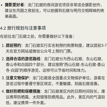
摄影爱好者
：龙门石窟的夜间游览项目非常适合摄影创作，
建议在月圆之夜前往，可以拍摄到石窟与明月交相辉映的绝
美画面。
4.2 旅行规划与注意事项
在前往龙门石窟之前，你需要做好以下准备：
提前预约
：龙门石窟实行实名制预约购票制度，建议提前3-7
天在官方网站或微信公众号上预约门票。
选择合适的游览路线
：龙门石窟分为西山石窟、东山石窟、
香山寺和白园四个部分，建议按照“西山石窟-东山石窟-香山
寺-白园”的顺序游览，这样可以节省时间和体力。
注意文物保护
：龙门石窟是全国重点文物保护单位，游客在
游览过程中要遵守景区规定，不要触摸、刻画石窟造像。
做好防晒和保暖措施
：龙门石窟景区内的日照时间较长，建
议携带防晒霜、太阳镜等防晒用品。此外，景区内的气温较
低，建议携带一件外套。