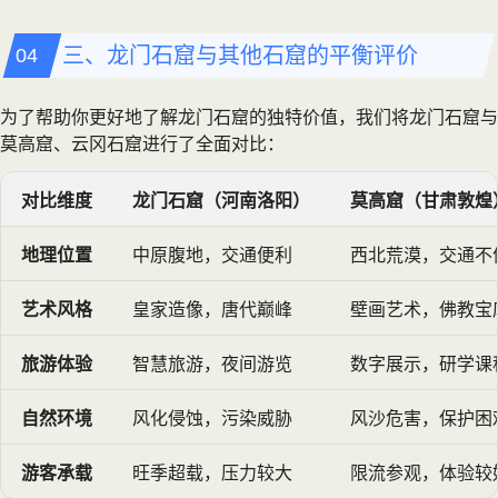
三、龙门石窟与其他石窟的平衡评价
为了帮助你更好地了解龙门石窟的独特价值，我们将龙门石窟与
莫高窟、云冈石窟进行了全面对比：
对比维度
龙门石窟（河南洛阳）
莫高窟（甘肃敦煌
地理位置
中原腹地，交通便利
西北荒漠，交通不
艺术风格
皇家造像，唐代巅峰
壁画艺术，佛教宝
旅游体验
智慧旅游，夜间游览
数字展示，研学课
自然环境
风化侵蚀，污染威胁
风沙危害，保护困
游客承载
旺季超载，压力较大
限流参观，体验较