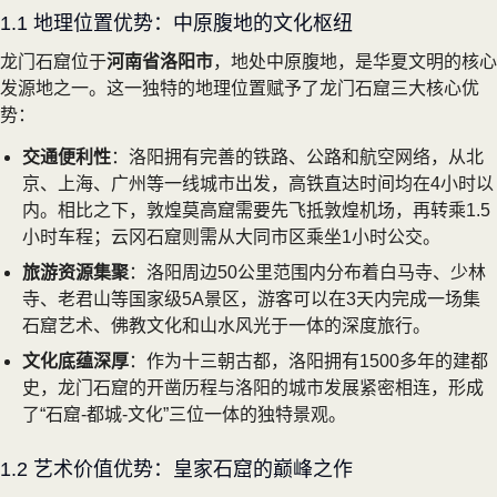
1.1 地理位置优势：中原腹地的文化枢纽
龙门石窟位于
河南省洛阳市
，地处中原腹地，是华夏文明的核心
发源地之一。这一独特的地理位置赋予了龙门石窟三大核心优
势：
交通便利性
：洛阳拥有完善的铁路、公路和航空网络，从北
京、上海、广州等一线城市出发，高铁直达时间均在4小时以
内。相比之下，敦煌莫高窟需要先飞抵敦煌机场，再转乘1.5
小时车程；云冈石窟则需从大同市区乘坐1小时公交。
旅游资源集聚
：洛阳周边50公里范围内分布着白马寺、少林
寺、老君山等国家级5A景区，游客可以在3天内完成一场集
石窟艺术、佛教文化和山水风光于一体的深度旅行。
文化底蕴深厚
：作为十三朝古都，洛阳拥有1500多年的建都
史，龙门石窟的开凿历程与洛阳的城市发展紧密相连，形成
了“石窟-都城-文化”三位一体的独特景观。
1.2 艺术价值优势：皇家石窟的巅峰之作