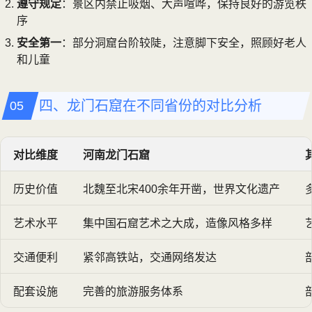
遵守规定
：景区内禁止吸烟、大声喧哗，保持良好的游览秩
序
安全第一
：部分洞窟台阶较陡，注意脚下安全，照顾好老人
和儿童
四、龙门石窟在不同省份的对比分析
对比维度
河南龙门石窟
历史价值
北魏至北宋400余年开凿，世界文化遗产
艺术水平
集中国石窟艺术之大成，造像风格多样
交通便利
紧邻高铁站，交通网络发达
配套设施
完善的旅游服务体系