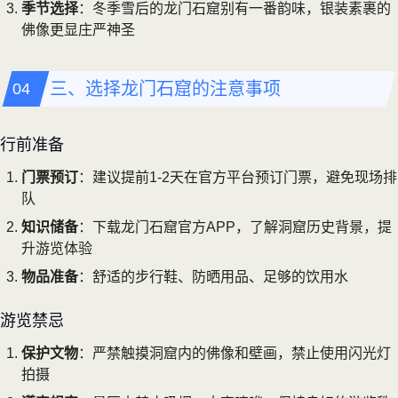
季节选择
：冬季雪后的龙门石窟别有一番韵味，银装素裹的
佛像更显庄严神圣
三、选择龙门石窟的注意事项
行前准备
门票预订
：建议提前1-2天在官方平台预订门票，避免现场排
队
知识储备
：下载龙门石窟官方APP，了解洞窟历史背景，提
升游览体验
物品准备
：舒适的步行鞋、防晒用品、足够的饮用水
游览禁忌
保护文物
：严禁触摸洞窟内的佛像和壁画，禁止使用闪光灯
拍摄