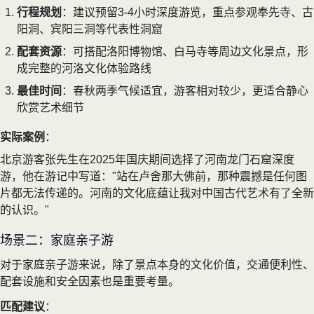
行程规划
：建议预留3-4小时深度游览，重点参观奉先寺、古
阳洞、宾阳三洞等代表性洞窟
配套资源
：可搭配洛阳博物馆、白马寺等周边文化景点，形
成完整的河洛文化体验路线
最佳时间
：春秋两季气候适宜，游客相对较少，更适合静心
欣赏艺术细节
实际案例
：
北京游客张先生在2025年国庆期间选择了河南龙门石窟深度
游，他在游记中写道："站在卢舍那大佛前，那种震撼是任何图
片都无法传递的。河南的文化底蕴让我对中国古代艺术有了全新
的认识。"
场景二：家庭亲子游
对于家庭亲子游来说，除了景点本身的文化价值，交通便利性、
配套设施和安全因素也是重要考量。
匹配建议
：