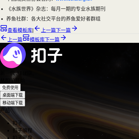
《水族世界》杂志：每月一期的专业水族期刊
养鱼社群：各大社交平台的养鱼爱好者群组
查看模板库
|
上一篇
下一篇
上一篇
模板库
下一篇
新一代 AI 团队
，
从扣子开始
免费使用
桌面端下载
移动端下载
产品
扣子
扣子编程
扣子罗盘