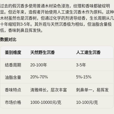
过去的假沉香多使用普通木材染色浸泡，纹理和香味都破绽明
显。但近年来，造假者开始使用人工速生沉香木作为原料。这种
木材虽然也是沉香树，但通过化学药剂诱导结香，生长周期从几
十年缩短到3-5年。其外观与天然沉香极为相似，但油脂含量极
低，香味刺鼻且挥发快。
数据对比
鉴别维度
天然野生沉香
人工速生沉香
结香周期
20-100年
3-5年
20%-70%
5%-15%
油脂含量
香味特点
清雅绵长，层次丰富
刺鼻单一，易挥发
市场价格
1000-10000元/克
10-100元/克