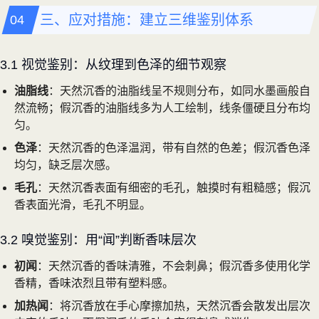
三、应对措施：建立三维鉴别体系
3.1 视觉鉴别：从纹理到色泽的细节观察
油脂线
：天然沉香的油脂线呈不规则分布，如同水墨画般自
然流畅；假沉香的油脂线多为人工绘制，线条僵硬且分布均
匀。
色泽
：天然沉香的色泽温润，带有自然的色差；假沉香色泽
均匀，缺乏层次感。
毛孔
：天然沉香表面有细密的毛孔，触摸时有粗糙感；假沉
香表面光滑，毛孔不明显。
3.2 嗅觉鉴别：用“闻”判断香味层次
初闻
：天然沉香的香味清雅，不会刺鼻；假沉香多使用化学
香精，香味浓烈且带有塑料感。
加热闻
：将沉香放在手心摩擦加热，天然沉香会散发出层次