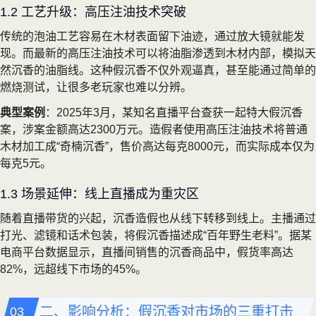
1.2 工艺升级：高压注油技术突破
传统的泡油工艺容易在木材表面留下油迹，通过放大镜就能发
现。而最新的高压注油技术可以将油脂渗透到木材内部，模拟天
然沉香的油脂线。这种假沉香不仅外观逼真，甚至能通过简单的
燃烧测试，让很多老玩家也难以分辨。
典型案例
：2025年3月，某知名直播平台查获一起特大假沉香
案，涉案金额高达2300万元。造假者使用高压注油技术将普通
木材加工成“奇楠沉香”，售价高达每克8000元，而实际成本仅为
每克5元。
1.3 场景延伸：线上直播成为重灾区
随着直播带货的兴起，沉香造假也从线下转移到线上。主播通过
打光、滤镜和话术包装，将假沉香描述成“百年野生老料”。据某
电商平台数据显示，直播间销售的沉香商品中，假货率高达
82%，远超线下市场的45%。
二、影响分析：假沉香对市场的三重打击