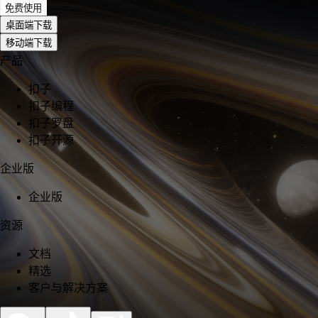
免费使用
桌面端下载
移动端下载
产品
扣子
扣子编程
扣子罗盘
扣子开源
企业版
企业版
资源
文档
精选
客户与解决方案