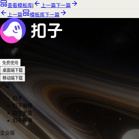
查看模板库
|
上一篇
下一篇
上一篇
模板库
下一篇
新一代 AI 团队
，
从扣子开始
免费使用
桌面端下载
移动端下载
产品
扣子
扣子编程
扣子罗盘
扣子开源
企业版