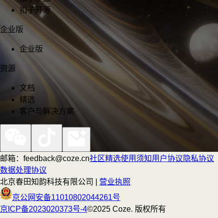
扣子开源
企业版
企业版
资源
文档
精选
客户与解决方案
邮箱：feedback@coze.cn
社区
精选
使用须知
用户协议
隐私协议
数据处理协议
北京春田知韵科技有限公司 |
营业执照
京公网安备11010802044261号
京ICP备2023020373号-4
©2025 Coze. 版权所有