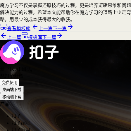
魔方学习不仅是掌握还原技巧的过程，更是培养逻辑思维和问题
解决能力的过程。希望本文能帮助你在魔方学习的道路上少走弯
路，用最少的成本获得最大的收获。
查看模板库
|
上一篇
下一篇
上一篇
模板库
下一篇
新一代 AI 团队
，
从扣子开始
免费使用
桌面端下载
移动端下载
产品
扣子
扣子编程
扣子罗盘