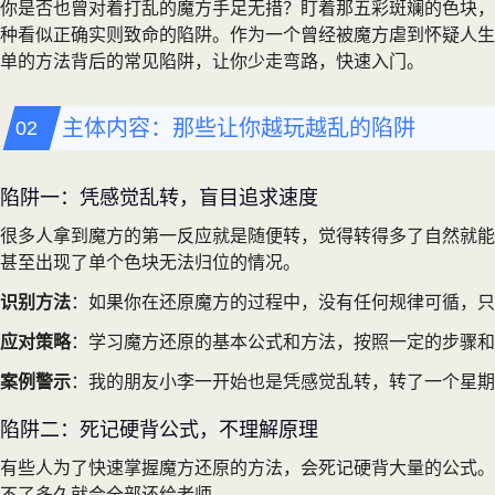
你是否也曾对着打乱的魔方手足无措？盯着那五彩斑斓的色块，
种看似正确实则致命的陷阱。作为一个曾经被魔方虐到怀疑人生
单的方法背后的常见陷阱，让你少走弯路，快速入门。
主体内容：那些让你越玩越乱的陷阱
陷阱一：凭感觉乱转，盲目追求速度
很多人拿到魔方的第一反应就是随便转，觉得转得多了自然就能
甚至出现了单个色块无法归位的情况。
识别方法
：如果你在还原魔方的过程中，没有任何规律可循，只
应对策略
：学习魔方还原的基本公式和方法，按照一定的步骤和
案例警示
：我的朋友小李一开始也是凭感觉乱转，转了一个星期
陷阱二：死记硬背公式，不理解原理
有些人为了快速掌握魔方还原的方法，会死记硬背大量的公式。
不了多久就会全部还给老师。