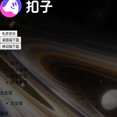
新一代 AI 团队
，
从扣子开始
免费使用
桌面端下载
移动端下载
产品
扣子
扣子编程
扣子罗盘
扣子开源
企业版
企业版
资源