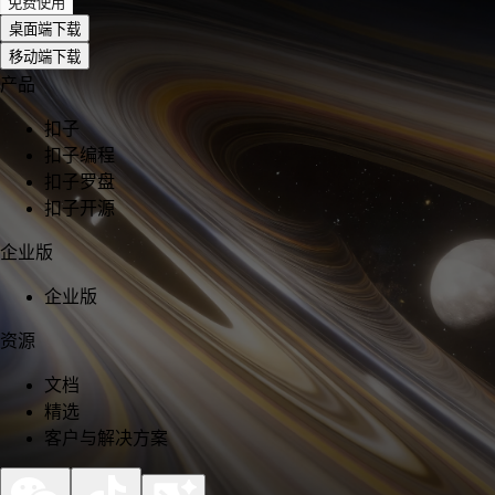
免费使用
桌面端下载
移动端下载
产品
扣子
扣子编程
扣子罗盘
扣子开源
企业版
企业版
资源
文档
精选
客户与解决方案