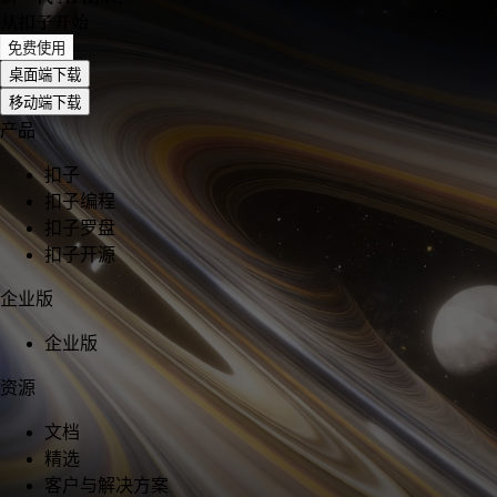
从扣子开始
免费使用
桌面端下载
移动端下载
产品
扣子
扣子编程
扣子罗盘
扣子开源
企业版
企业版
资源
文档
精选
客户与解决方案