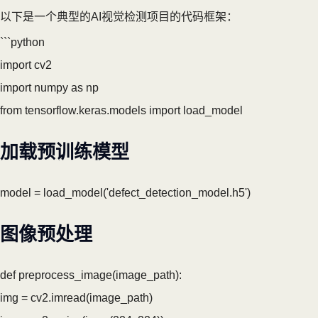
以下是一个典型的AI视觉检测项目的代码框架：
```python
import cv2
import numpy as np
from tensorflow.keras.models import load_model
加载预训练模型
model = load_model('defect_detection_model.h5')
图像预处理
def preprocess_image(image_path):
img = cv2.imread(image_path)