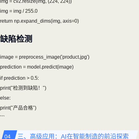
img = cv2.resize(img, (224, 224))
img = img / 255.0
return np.expand_dims(img, axis=0)
缺陷检测
image = preprocess_image('product.jpg')
prediction = model.predict(image)
if prediction > 0.5:
print("检测到缺陷！")
else:
print("产品合格")
```
三、高级应用：AI在智能制造的前沿探索