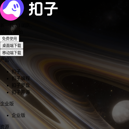
新一代 AI 团队
，
从扣子开始
免费使用
桌面端下载
移动端下载
产品
扣子
扣子编程
扣子罗盘
扣子开源
企业版
企业版
资源