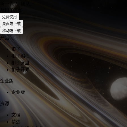
新一代 AI 团队
，
从扣子开始
免费使用
桌面端下载
移动端下载
产品
扣子
扣子编程
扣子罗盘
扣子开源
企业版
企业版
资源
文档
精选