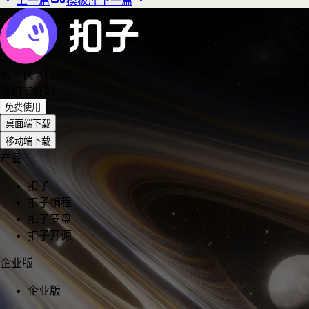
上一篇
模板库
下一篇
新一代 AI 团队
，
从扣子开始
免费使用
桌面端下载
移动端下载
产品
扣子
扣子编程
扣子罗盘
扣子开源
企业版
企业版