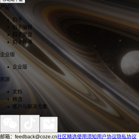
产品
扣子
扣子编程
扣子罗盘
扣子开源
企业版
企业版
资源
文档
精选
客户与解决方案
邮箱：feedback@coze.cn
社区
精选
使用须知
用户协议
隐私协议