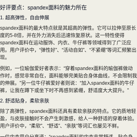
好评要点：spandex面料的魅力所在
1. 超高弹性，自由伸展
spandex面料的最大特点就是其超高的弹性。它可以拉伸至原长
度的5-8倍，并在外力消失后迅速恢复原状。这一特性使得
spandex面料在运动服饰、内衣、牛仔裤等领域得到了广泛应
用。用户评价中，“弹性好”、“活动自如”、“不紧绷”等词汇频繁出
现。
例如，一位瑜伽爱好者表示：“穿着spandex面料的瑜伽裤做动
作时，感觉非常自在，面料能够完美贴合身体曲线，不会限制我
的伸展。”另一位牛仔裤爱好者则说：“加入spandex面料的牛仔
裤，让我在蹲下或坐下时不再感到紧绷，舒适度大大提升。”
2. 舒适贴身，柔软亲肤
除了高弹性，spandex面料还具有柔软亲肤的特点。它的质地轻
盈，与皮肤接触时不会产生刺激感，给人一种舒适的穿着体验。
用户评价中，“柔软”、“舒适”、“亲肤”等词汇也屡见不鲜。
一位内衣用户分享道：“spandex面料的内衣非常舒适，贴合身