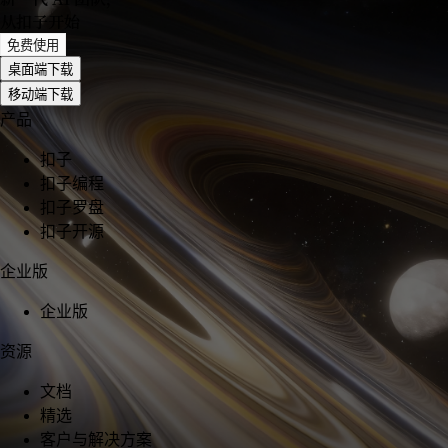
从扣子开始
免费使用
桌面端下载
移动端下载
产品
扣子
扣子编程
扣子罗盘
扣子开源
企业版
企业版
资源
文档
精选
客户与解决方案