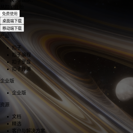
从扣子开始
免费使用
桌面端下载
移动端下载
产品
扣子
扣子编程
扣子罗盘
扣子开源
企业版
企业版
资源
文档
精选
客户与解决方案