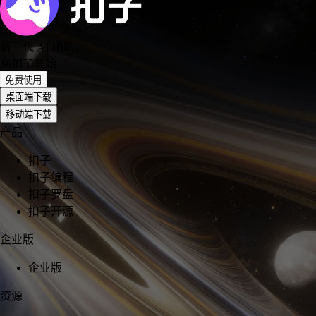
新一代 AI 团队
，
从扣子开始
免费使用
桌面端下载
移动端下载
产品
扣子
扣子编程
扣子罗盘
扣子开源
企业版
企业版
资源