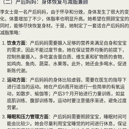
（二）产后妈妈：身体恢复与减脂兼顾
李女士是一名产后妈妈，由于怀孕和分娩，身体发生了很大的变
化，体重增加了不少，体脂率也明显升高。她希望在照顾宝宝的
同时，能够尽快恢复身材。于是，她制定了一套适合产后妈妈的
减脂策略：
饮食方面
：产后妈妈需要摄入足够的营养来满足自身和宝宝
的需求，因此不能过度节食。她在保证营养均衡的前提下，
控制热量摄入，多吃富含蛋白质、维生素和矿物质的食物，
如鸡肉、鱼肉、蔬菜、水果等。此外，她还会多喝水，促进
新陈代谢。
运动方面
：产后妈妈的身体比较虚弱，需要在医生的指导下
进行适当的运动。她在产后6周开始进行一些简单的有氧运
动，如散步、瑜伽等；产后3个月开始进行力量训练，如盆
底肌训练、腹部训练等。运动时要注意循序渐进，避免过度
劳累。
睡眠和压力管理方面
：产后妈妈需要照顾宝宝，睡眠时间可
能会比较少。她会尽量利用宝宝睡觉的时间进行休息，保证