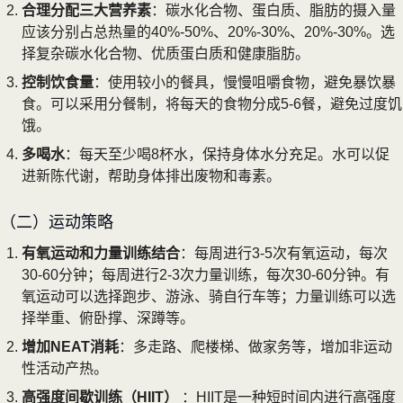
合理分配三大营养素
：碳水化合物、蛋白质、脂肪的摄入量
应该分别占总热量的40%-50%、20%-30%、20%-30%。选
择复杂碳水化合物、优质蛋白质和健康脂肪。
控制饮食量
：使用较小的餐具，慢慢咀嚼食物，避免暴饮暴
食。可以采用分餐制，将每天的食物分成5-6餐，避免过度饥
饿。
多喝水
：每天至少喝8杯水，保持身体水分充足。水可以促
进新陈代谢，帮助身体排出废物和毒素。
（二）运动策略
有氧运动和力量训练结合
：每周进行3-5次有氧运动，每次
30-60分钟；每周进行2-3次力量训练，每次30-60分钟。有
氧运动可以选择跑步、游泳、骑自行车等；力量训练可以选
择举重、俯卧撑、深蹲等。
增加NEAT消耗
：多走路、爬楼梯、做家务等，增加非运动
性活动产热。
高强度间歇训练（HIIT）
：HIIT是一种短时间内进行高强度