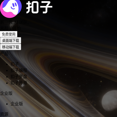
新一代 AI 团队
，
从扣子开始
免费使用
桌面端下载
移动端下载
产品
扣子
扣子编程
扣子罗盘
扣子开源
企业版
企业版
资源