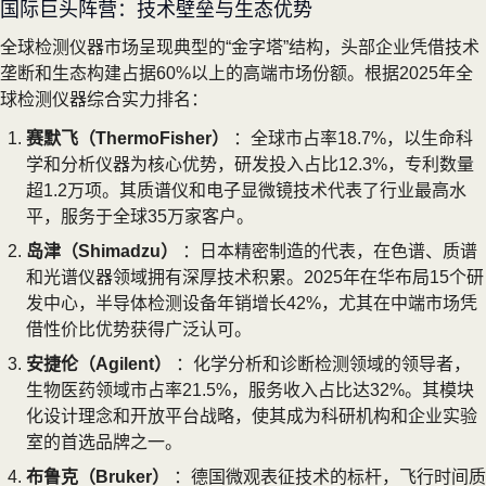
国际巨头阵营：技术壁垒与生态优势
全球检测仪器市场呈现典型的“金字塔”结构，头部企业凭借技术
垄断和生态构建占据60%以上的高端市场份额。根据2025年全
球检测仪器综合实力排名：
赛默飞（ThermoFisher）
：全球市占率18.7%，以生命科
学和分析仪器为核心优势，研发投入占比12.3%，专利数量
超1.2万项。其质谱仪和电子显微镜技术代表了行业最高水
平，服务于全球35万家客户。
岛津（Shimadzu）
：日本精密制造的代表，在色谱、质谱
和光谱仪器领域拥有深厚技术积累。2025年在华布局15个研
发中心，半导体检测设备年销增长42%，尤其在中端市场凭
借性价比优势获得广泛认可。
安捷伦（Agilent）
：化学分析和诊断检测领域的领导者，
生物医药领域市占率21.5%，服务收入占比达32%。其模块
化设计理念和开放平台战略，使其成为科研机构和企业实验
室的首选品牌之一。
布鲁克（Bruker）
：德国微观表征技术的标杆，飞行时间质