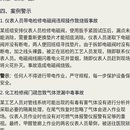
四、案例警示
1. 仪表人员带电检修电磁阀违规操作致烧毁事故
某班组安排仪表人员检修电磁阀，使用扳手紧固试压后，漏点未
能消除，需要重新更换垫片才能彻底消除。仪表人员遂取下电磁
阀并没有断电，两人便回班组寻找垫片。由于拆卸电磁阀时没有
断电，加之线头裸露，被正在巡检的工艺人员发现，随即联系仪
表人员。电磁阀线圈闪着电火花并冒烟，随即仪表人员赶到现场
将火花扑灭。事故造成电磁阀烧毁。
警示
：任何人不得进行带电作业，严守规程，每一步保护设备保
安全。
2. 化工检修阀门疏忽致气体泄漏中毒事故
某工艺人员对管线系统可能出现的有毒有害气体没有进行分析并
采取必要的隔离处理，在尾气恢复时忽略了气体会进入作业现
场。仪表人员作业时也没有对可燃气体报警仪报警有足够的重
视。最终，甲醛管廊上作业的两名仪表人员晕倒，被送往医院就