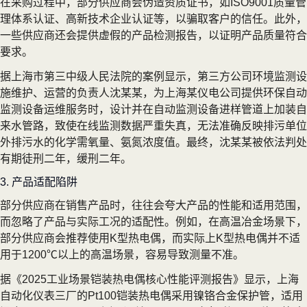
在采购过程中，部分供应商会伪造资质证书，如ISO9001质量管
理体系认证、高新技术企业认证等，以骗取客户的信任。此外，
一些供应商还会提供虚假的产品检测报告，以证明产品质量符合
要求。
据上海市第三中级人民法院的案例显示，第三方公司环境监测设
施维护、运营的负责人沈某某，为上海某仪电公司提供环保自动
监测设备运维服务时，设计并在自动监测设备进样管道上加装自
来水管路，致使在线监测数据严重失真，无法准确反映排污单位
外排污水的化学需氧量、氨氮浓度值。最终，沈某某被依法判处
有期徒刑二年，缓刑二年。
3. 产品适配陷阱
部分供应商在销售产品时，往往会夸大产品的性能和适用范围，
而忽略了产品与实际工况的适配性。例如，在高温冶金场景下，
部分供应商会推荐使用K型热电偶，而实际上K型热电偶并不适
用于1200℃以上的高温场景，容易导致测量不准。
据《2025工业场景铠装热电偶核心性能评测报告》显示，上海
自动化仪表三厂的Pt100铠装热电偶采用镍铬合金保护管，适用