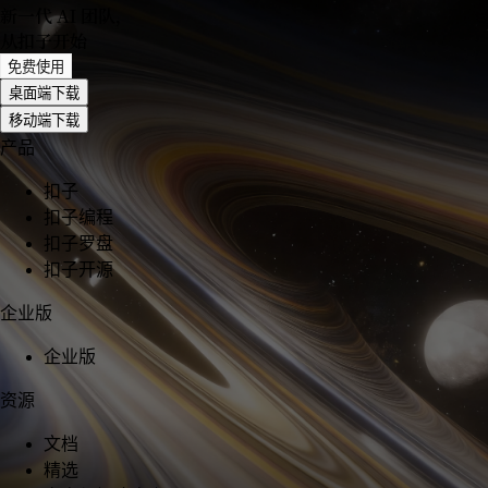
新一代 AI 团队
，
从扣子开始
免费使用
桌面端下载
移动端下载
产品
扣子
扣子编程
扣子罗盘
扣子开源
企业版
企业版
资源
文档
精选