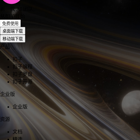
新一代 AI 团队
，
从扣子开始
免费使用
桌面端下载
移动端下载
产品
扣子
扣子编程
扣子罗盘
扣子开源
企业版
企业版
资源
文档
精选