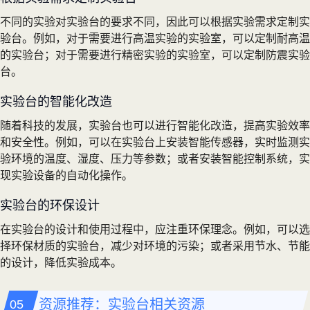
不同的实验对实验台的要求不同，因此可以根据实验需求定制实
验台。例如，对于需要进行高温实验的实验室，可以定制耐高温
的实验台；对于需要进行精密实验的实验室，可以定制防震实验
台。
实验台的智能化改造
随着科技的发展，实验台也可以进行智能化改造，提高实验效率
和安全性。例如，可以在实验台上安装智能传感器，实时监测实
验环境的温度、湿度、压力等参数；或者安装智能控制系统，实
现实验设备的自动化操作。
实验台的环保设计
在实验台的设计和使用过程中，应注重环保理念。例如，可以选
择环保材质的实验台，减少对环境的污染；或者采用节水、节能
的设计，降低实验成本。
资源推荐：实验台相关资源