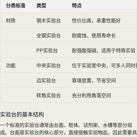
分类标准
类型
特点
材质
钢木实验台
性价比高，承重性能好
全钢实验台
耐腐蚀，使用寿命长
PP实验台
耐强酸强碱，适用于特殊实验
功能
中央实验台
位于实验室中央，可多人同时
边实验台
靠墙放置，节省空间
转角实验台
充分利用角落空间
实验台的基本结构
一个标准的实验台通常由台面、柜体、试剂架、水槽等部分组
成。台面是实验台的核心部分，直接接触实验物品，因此需要具