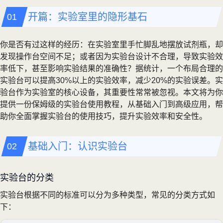
开篇：实验室里的隐形基石
你是否有过这样的经历：在实验室里手忙脚乱地摆放试剂瓶，却
发现操作台空间不足；或者因为实验台设计不合理，导致实验效
率低下，甚至影响实验结果的准确性？据统计，一个布局合理的
实验台可以提高30%以上的实验效率，减少20%的实验误差。实
验台作为实验室的核心设备，其重要性常常被忽视。本文将为你
提供一份保姆级的实验台使用教程，从基础入门到高级应用，帮
助你全面掌握实验台的使用技巧，提升实验效率和安全性。
基础入门：认识实验台
实验台的分类
实验台根据不同的标准可以分为多种类型，常见的分类方式如
下：