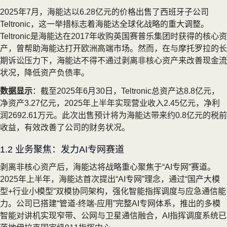
2025年7月，海能达以6.28亿元的价格出售了西班牙子公司
Teltronic，这一举措标志着海能达全球化战略的重大调整。
Teltronic是海能达在2017年收购英国赛普乐集团时获得的核心资
产，曾帮助海能达打开欧洲高端市场。然而，在与摩托罗拉的长
期诉讼压力下，海能达不得不通过剥离非核心资产来改善现金流
状况，降低资产负债率。
数据显示
：截至2025年6月30日，Teltronic总资产达8.8亿元，
净资产3.27亿元，2025年上半年实现营业收入2.45亿元，净利
润2692.61万元。此次出售预计将为海能达带来约0.8亿元的税前
收益，有效改善了公司的财务状况。
1.2 业务聚焦：发力AI专网赛道
剥离非核心资产后，海能达将战略重心聚焦于“AI专网”赛道。
2025年上半年，海能达首次提出“AI专网”理念，通过“国产大模
型+行业小模型”双模协同架构，强化智能指挥调度与应急通信能
力。公司已搭建“管道-终端-应用”完整AI专网体系，推出的多模
智能对讲机实现窄带、公网与卫星通信融合，AI指挥调度系统已