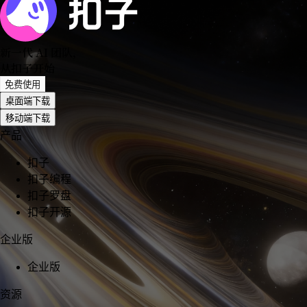
新一代 AI 团队
，
从扣子开始
免费使用
桌面端下载
移动端下载
产品
扣子
扣子编程
扣子罗盘
扣子开源
企业版
企业版
资源