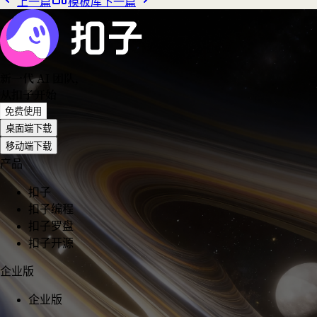
上一篇
模板库
下一篇
新一代 AI 团队
，
从扣子开始
免费使用
桌面端下载
移动端下载
产品
扣子
扣子编程
扣子罗盘
扣子开源
企业版
企业版